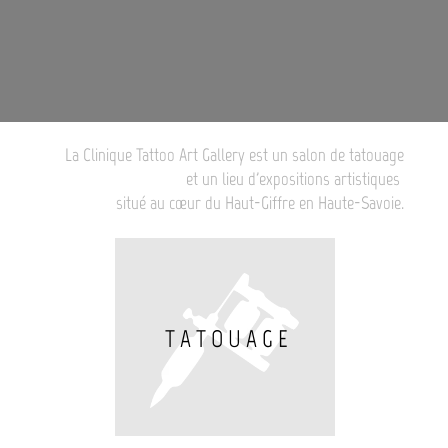
La Clinique Tattoo Art Gallery
est un salon de tatouage
et
un lieu d'expositions artistiques
situé au cœur du Haut-Giffre en Haute-Savoie.
T A T O U A G E