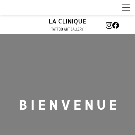
B I E N V E N U E